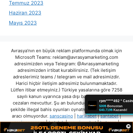
Temmuz 2023
Haziran 2023
Mayıs 2023
Avrasya'nın en büyük reklam platformunda olmak için
Microsoft Teams:
reklam@avrasyamarketing.com
adresimizden veya Telegram: @Avrasyamarketing
adresimizden irtibat kurabilirsiniz. (Tek iletişim
adreslerimiz teams / telegram ve mail adresimizdir.
Harici hiçbir iletişim adresimiz bulunmamaktadır.
Lütfen itibar etmeyiniz.) Türkiye yasalarına göre 7258
sayılı kanun uyarınca yasa dışı bahis oynamanın
cezaları mevcuttur. Şu an bulunduğunuz site hiç bir
şekilde illegal bahis oyunları oynatmıyor ve oynamaya
aracı olmuyordur.
sanscasino
|
harikabet
|
santabet
|
casinoprenses
|
betclub
|
maxsimusbet
|
betasus
|
×
hullbet
"