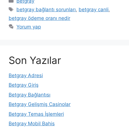
Betgray
Etiketler
betgray bağlantı sorunları
,
betgray canli
,
betgray ödeme oranı nedir
Yorum yap
Son Yazılar
Betgray Adresi
Betgray Giriş
Betgray Bağlantısı
Betgray Gelişmiş Casinolar
Betgray Temas İşlemleri
Betgray Mobil Bahis