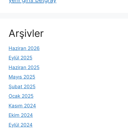
Arşivler
Haziran 2026
Eylül 2025
Haziran 2025
Mayıs 2025
Şubat 2025
Ocak 2025
Kasım 2024
Ekim 2024
Eylül 2024