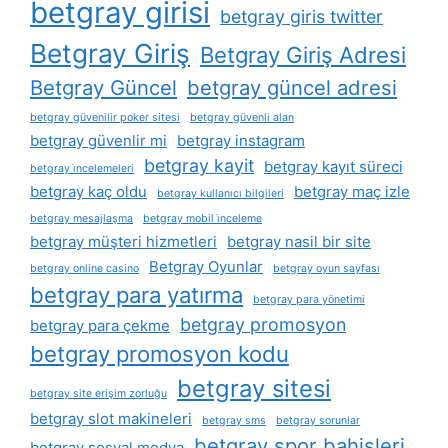
betgray girisi
betgray giris twitter
Betgray Giriş
Betgray Giriş Adresi
Betgray Güncel
betgray güncel adresi
betgray güvenilir poker sitesi
betgray güvenli alan
betgray güvenlir mi
betgray instagram
betgray kayit
betgray kayıt süreci
betgray i̇ncelemeleri
betgray kaç oldu
betgray maç izle
betgray kullanıcı bilgileri
betgray mesajlaşma
betgray mobil i̇nceleme
betgray müşteri hizmetleri
betgray nasil bir site
Betgray Oyunlar
betgray online casino
betgray oyun sayfası
betgray para yatırma
betgray para yönetimi
betgray promosyon
betgray para çekme
betgray promosyon kodu
betgray sitesi
betgray site erişim zorluğu
betgray slot makineleri
betgray sms
betgray sorunlar
betgray spor bahisleri
betgray sosyal medya