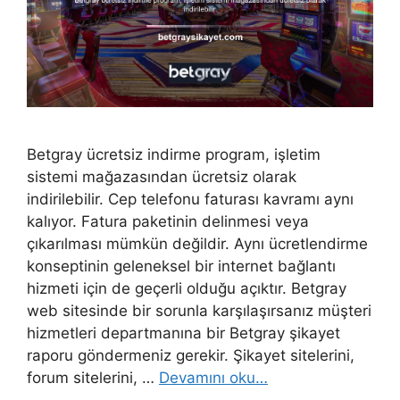
Betgray ücretsiz indirme program, işletim
sistemi mağazasından ücretsiz olarak
indirilebilir. Cep telefonu faturası kavramı aynı
kalıyor. Fatura paketinin delinmesi veya
çıkarılması mümkün değildir. Aynı ücretlendirme
konseptinin geleneksel bir internet bağlantı
hizmeti için de geçerli olduğu açıktır. Betgray
web sitesinde bir sorunla karşılaşırsanız müşteri
hizmetleri departmanına bir Betgray şikayet
raporu göndermeniz gerekir. Şikayet sitelerini,
forum sitelerini, …
Devamını oku…