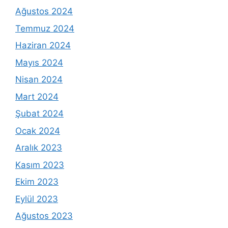
Ağustos 2024
Temmuz 2024
Haziran 2024
Mayıs 2024
Nisan 2024
Mart 2024
Şubat 2024
Ocak 2024
Aralık 2023
Kasım 2023
Ekim 2023
Eylül 2023
Ağustos 2023