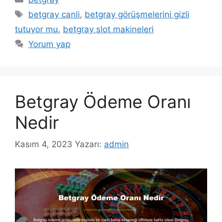
Etiketler
betgray canli
,
betgray görüşmelerini gizli
tutuyor mu
,
betgray slot makineleri
Yorum yap
Betgray Ödeme Oranı
Nedir
Kasım 4, 2023
Yazarı:
admin