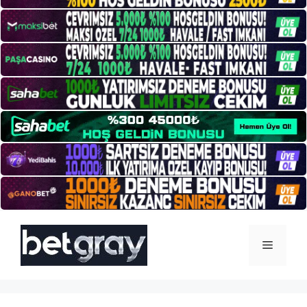
İçeriğe
atla
Menü