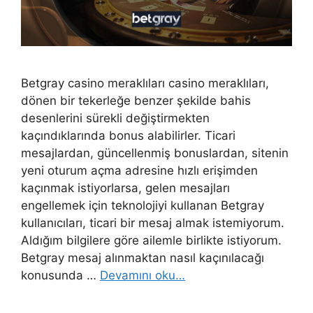
Betgray casino meraklıları casino meraklıları,
dönen bir tekerleğe benzer şekilde bahis
desenlerini sürekli değiştirmekten
kaçındıklarında bonus alabilirler. Ticari
mesajlardan, güncellenmiş bonuslardan, sitenin
yeni oturum açma adresine hızlı erişimden
kaçınmak istiyorlarsa, gelen mesajları
engellemek için teknolojiyi kullanan Betgray
kullanıcıları, ticari bir mesaj almak istemiyorum.
Aldığım bilgilere göre ailemle birlikte istiyorum.
Betgray mesaj alınmaktan nasıl kaçınılacağı
konusunda …
Devamını oku…