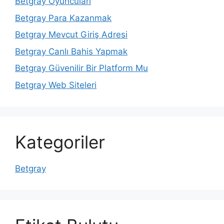
Betgray Oyuncuları
Betgray Para Kazanmak
Betgray Mevcut Giriş Adresi
Betgray Canlı Bahis Yapmak
Betgray Güvenilir Bir Platform Mu
Betgray Web Siteleri
Kategoriler
Betgray