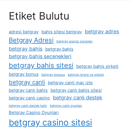
Etiket Bulutu
betgray adres
adresi betgray
bahis sitesi betgray
Betgray Adresi
betgray arayüz sorunları
betgray bahis
betgray bahis
betgray bahis seçenekleri
betgray bahis sitesi
betgray bahis şirketi
betgray bonus
betgray bonusu
betgray bronz ve gümüş
betgray canli
betgray canli maç izle
betgray canlı bahis
betgray canlı bahis sitesi
betgray canlı destek
betgray canlı casino
betgray canlı destek hattı
betgray canlı oyunları
Betgray Casino Oyunları
betgray casino sitesi