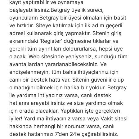
kayıt yaptırabilir ve oynamaya
başlayabilirsiniz.Betgray üyelik süreci,
oyuncuların Betgray bir üyesi olmaları için basit
ve hızlıdır. Siteye katılmak için ilk adım geçerli
adresi kullanarak giriş yapmaktır. Sitenin giriş
ekranındaki ‘Register’ düğmesine tıklarlar ve
gerekli tüm ayrıntıları doldururlarsa, hepsi üye
olacak. Web sitesinde yeniyseniz, sunduğu tüm
avantajlardan yararlanabileceksiniz. Ve
endişelenmeyin, tüm bahis ihtiyaçlarınız için
canlı bir destek hattı var. Sitenin güvenilir olup
olmadığını bilmek için harika bir yoldur. Betgray
ile yardıma ihtiyacınız varsa, canlı destek
hatlarını arayabilirsiniz ve size yardımcı olmak
için orada olacaklar. Yaptıkları işte gerçekten
iyiler! Yardıma ihtiyacınız varsa veya Vakit sitesi
hakkında herhangi bir sorunuz varsa, canlı
destek hatlarımızı 7’den 24’e çağırabilirsiniz.