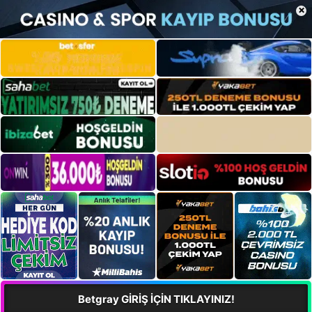
×
Betgray GİRİŞ İÇİN TIKLAYINIZ!