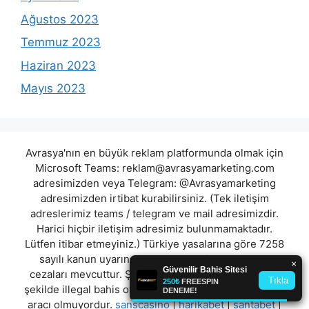
Ağustos 2023
Temmuz 2023
Haziran 2023
Mayıs 2023
Avrasya'nın en büyük reklam platformunda olmak için
Microsoft Teams:
reklam@avrasyamarketing.com
adresimizden veya Telegram: @Avrasyamarketing
adresimizden irtibat kurabilirsiniz. (Tek iletişim
adreslerimiz teams / telegram ve mail adresimizdir.
Harici hiçbir iletişim adresimiz bulunmamaktadır.
Lütfen itibar etmeyiniz.) Türkiye yasalarına göre 7258
sayılı kanun uyarınca yasa dışı bahis oynamanın
cezaları mevcuttur. Şu an bulunduğunuz site hiç bir
şekilde illegal bahis oyunları oynatmıyor ve oynamaya
aracı olmuyordur.
sanscasino
|
harikabet
|
santabet
|