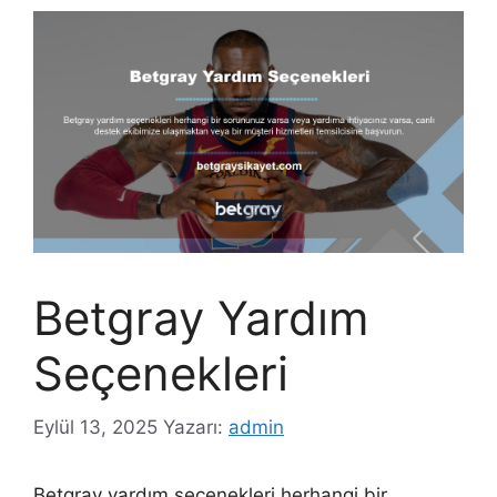
Betgray Yardım
Seçenekleri
Eylül 13, 2025
Yazarı:
admin
Betgray yardım seçenekleri herhangi bir