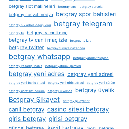
betgray slot makineleri
betgray sms
betgray sorunlar
betgray spor bahisleri
betgray sosyal medya
betgray telegram
betgray sık adres değişikliği
betgray tv canli maç
betgray tv
betgray tv canli maç izle
betgray tv izle
betgray twitter
betgray türkiye pazarında
betgray whatsapp
betgray yardım talepleri
betgray yasadışı bahis
betgray yatırım i̇şlemleri
betgray yeni adres
betgray yeni adresi
betgray yeni bahis sitesi
betgray yeni giriş adresi
betgray yeni sürüm
betgray üyelik
betgray ücretsiz i̇ndirme
betgray ülkemde
Betgray Şikayet
betgray şikayetler
casino sitesi betgray
canli betgray
giris betgray
girisi betgray
kayit betgray
güncel betgray
mobil betgray