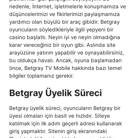
nedenle, İnternet, işletmelerle konuşmamıza ve
düşüncelerimizi ve fikirlerimizi paylaşmamıza
yardımcı olan büyülü bir araç gibidir. Betgray
oyuncuların söyledikleriyle ilgili yepyeni bir
casino başlattı. Neyin iyi ve neyin olmadığına
karar vereceğiniz bir oyun gibi. Aslında site
arayüzüne yatırım yapabilir ve oynayabilirsiniz,
bu oldukça havalı. Ancak, oyuna başlamadan
önce, Betgray TV Mobile hakkında bazı temel
bilgiler toplamanız gerekir.
Betgray Üyelik Süreci
Betgray üyelik süreci, oyuncuların Betgray bir
üyesi olmaları için basit ve hızlıdır. Siteye
katılmak için ilk adım geçerli adresi kullanarak
giriş yapmaktır. Sitenin giriş ekranındaki