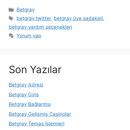
Kategoriler
Betgray
Etiketler
betgray twitter
,
betgray üye sadakati
,
betgray yardım seçenekleri
Yorum yap
Son Yazılar
Betgray Adresi
Betgray Giriş
Betgray Bağlantısı
Betgray Gelişmiş Casinolar
Betgray Temas İşlemleri