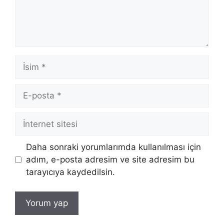
İsim
E-
posta
İnternet
sitesi
Daha sonraki yorumlarımda kullanılması için
adım, e-posta adresim ve site adresim bu
tarayıcıya kaydedilsin.