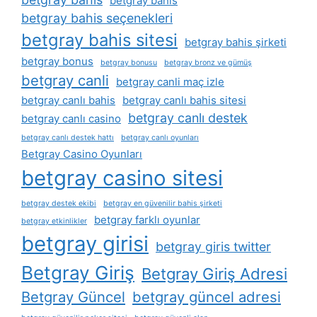
betgray bahis
betgray bahis seçenekleri
betgray bahis sitesi
betgray bahis şirketi
betgray bonus
betgray bonusu
betgray bronz ve gümüş
betgray canli
betgray canli maç izle
betgray canlı bahis
betgray canlı bahis sitesi
betgray canlı destek
betgray canlı casino
betgray canlı destek hattı
betgray canlı oyunları
Betgray Casino Oyunları
betgray casino sitesi
betgray destek ekibi
betgray en güvenilir bahis şirketi
betgray farklı oyunlar
betgray etkinlikler
betgray girisi
betgray giris twitter
Betgray Giriş
Betgray Giriş Adresi
Betgray Güncel
betgray güncel adresi