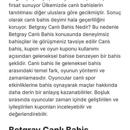
fırsat sunuyor Ülkemizde canlı bahislerin
tanıtılması diğer uluslara göre gecikmiştir. Sonuç
olarak canlı bahis deyimi hala geçerliliğini
koruyor. Betgray Canlı Bahis Nedir? Bu nedenle
Betgray Canlı Bahis konusunda deneyimsiz
bahisçiler ile görüşmeniz tavsiye edilir Canlı
bahis, kupon ve oyun kuponu kullanımı
açısından geleneksel bahise benzeyen bir bahis
şeklidir. Canlı bahis ile geleneksel bahis
arasındaki temel fark, oyunun yöntemi ve
zamanlamasıdır. Oyuncular canlı spor
etkinliklerine bahis oynayarak maçlar hakkında
daha derin bir anlayış kazanabilirler. Boşluk
sırasında oyuncular zaman içinde geliştirilen ve
iyileştirilen kuponları inceleyebilir ve
değerlendirebilir.
Betgray Canlı Bahis