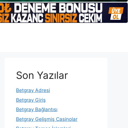
Son Yazılar
Betgray Adresi
Betgray Giriş
Betgray Bağlantısı
Betgray Gelişmiş Casinolar