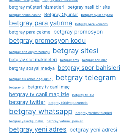
betgray mesajlaşma
betgray mobil i̇nceleme
betgray müşteri hizmetleri
betgray nasil bir site
Betgray Oyunlar
betgray online casino
betgray oyun sayfası
betgray para yatırma
betgray para yönetimi
betgray promosyon
betgray para çekme
betgray promosyon kodu
betgray sitesi
betgray site erişim zorluğu
betgray slot makineleri
betgray sms
betgray sorunlar
betgray spor bahisleri
betgray sosyal medya
betgray telegram
betgray sık adres değişikliği
betgray tv canli maç
betgray tv
betgray tv canli maç izle
betgray tv izle
betgray twitter
betgray türkiye pazarında
betgray whatsapp
betgray yardım talepleri
betgray yasadışı bahis
betgray yatırım i̇şlemleri
betgray yeni adres
betgray yeni adresi