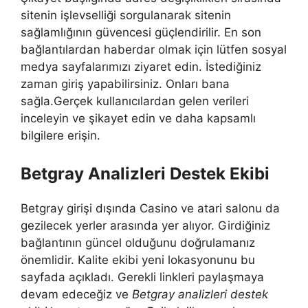
sitenin işlevselliği sorgulanarak sitenin
sağlamlığının güvencesi güçlendirilir. En son
bağlantılardan haberdar olmak için lütfen sosyal
medya sayfalarımızı ziyaret edin. İstediğiniz
zaman giriş yapabilirsiniz. Onları bana
sağla.Gerçek kullanıcılardan gelen verileri
inceleyin ve şikayet edin ve daha kapsamlı
bilgilere erişin.
Betgray Analizleri Destek Ekibi
Betgray girişi dışında Casino ve atari salonu da
gezilecek yerler arasında yer alıyor. Girdiğiniz
bağlantının güncel olduğunu doğrulamanız
önemlidir. Kalite ekibi yeni lokasyonunu bu
sayfada açıkladı. Gerekli linkleri paylaşmaya
devam edeceğiz ve
Betgray analizleri destek