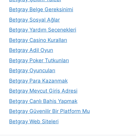
Betgray Belge Gereksinimi
Betgray Sosyal Ağlar
Betgray Yardım Seçenekleri
Betgray Casino Kuralları
Betgray Adil Oyun
Betgray Poker Tutkunları
Betgray Oyuncuları
Betgray Para Kazanmak
Betgray Mevcut Giriş Adresi
Betgray Canlı Bahis Yapmak
Betgray Güvenilir Bir Platform Mu
Betgray Web Siteleri