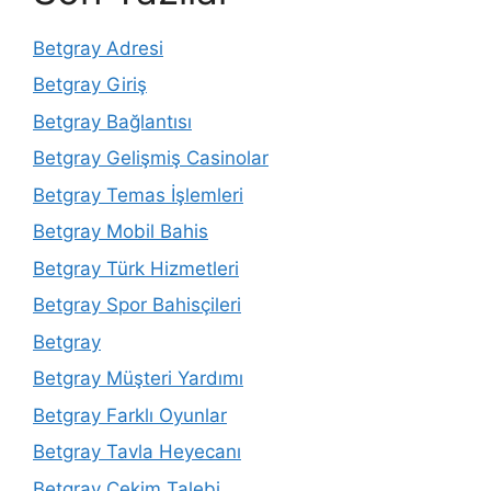
Betgray Adresi
Betgray Giriş
Betgray Bağlantısı
Betgray Gelişmiş Casinolar
Betgray Temas İşlemleri
Betgray Mobil Bahis
Betgray Türk Hizmetleri
Betgray Spor Bahisçileri
Betgray
Betgray Müşteri Yardımı
Betgray Farklı Oyunlar
Betgray Tavla Heyecanı
Betgray Çekim Talebi