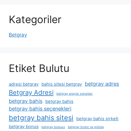
Kategoriler
Betgray
Etiket Bulutu
betgray adres
adresi betgray
bahis sitesi betgray
Betgray Adresi
betgray arayüz sorunları
betgray bahis
betgray bahis
betgray bahis seçenekleri
betgray bahis sitesi
betgray bahis şirketi
betgray bonus
betgray bonusu
betgray bronz ve gümüş