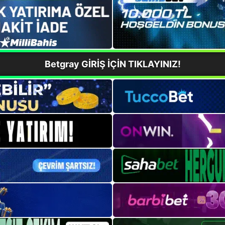
Betgray GİRİŞ İÇİN TIKLAYINIZ!