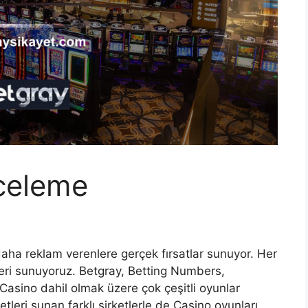
nceleme
aha reklam verenlere gerçek fırsatlar sunuyor. Her
kleri sunuyoruz. Betgray, Betting Numbers,
asino dahil olmak üzere çok çeşitli oyunlar
leri sunan farklı şirketlerle de Casino oyunları