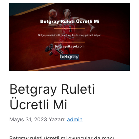
Betgray Ruleti
Ücretli Mi
Mayıs 31, 2023
Yazarı:
admin
Betgray ruleti ücretli mi oyuncular da maçı