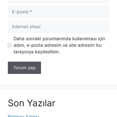
E-
posta
İnternet
sitesi
Daha sonraki yorumlarımda kullanılması için
adım, e-posta adresim ve site adresim bu
tarayıcıya kaydedilsin.
Son Yazılar
Betgray Adresi