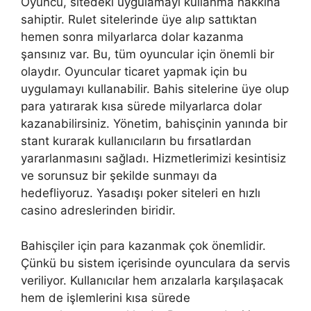
Oyuncu, sitedeki uygulamayı kullanma hakkına
sahiptir. Rulet sitelerinde üye alıp sattıktan
hemen sonra milyarlarca dolar kazanma
şansınız var. Bu, tüm oyuncular için önemli bir
olaydır. Oyuncular ticaret yapmak için bu
uygulamayı kullanabilir. Bahis sitelerine üye olup
para yatırarak kısa sürede milyarlarca dolar
kazanabilirsiniz. Yönetim, bahisçinin yanında bir
stant kurarak kullanıcıların bu fırsatlardan
yararlanmasını sağladı. Hizmetlerimizi kesintisiz
ve sorunsuz bir şekilde sunmayı da
hedefliyoruz. Yasadışı poker siteleri en hızlı
casino adreslerinden biridir.
Bahisçiler için para kazanmak çok önemlidir.
Çünkü bu sistem içerisinde oyunculara da servis
veriliyor. Kullanıcılar hem arızalarla karşılaşacak
hem de işlemlerini kısa sürede