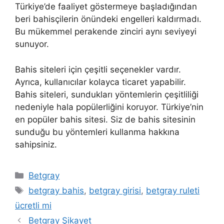
Türkiye’de faaliyet göstermeye başladığından
beri bahisçilerin önündeki engelleri kaldırmadı.
Bu mükemmel perakende zinciri aynı seviyeyi
sunuyor.
Bahis siteleri için çeşitli seçenekler vardır.
Ayrıca, kullanıcılar kolayca ticaret yapabilir.
Bahis siteleri, sundukları yöntemlerin çeşitliliği
nedeniyle hala popülerliğini koruyor. Türkiye’nin
en popüler bahis sitesi. Siz de bahis sitesinin
sunduğu bu yöntemleri kullanma hakkına
sahipsiniz.
Kategoriler
Betgray
Etiketler
betgray bahis
,
betgray girisi
,
betgray ruleti
ücretli mi
Betgray Şikayet