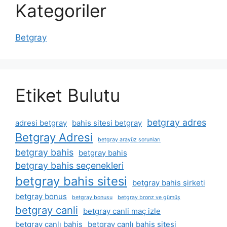
Kategoriler
Betgray
Etiket Bulutu
betgray adres
adresi betgray
bahis sitesi betgray
Betgray Adresi
betgray arayüz sorunları
betgray bahis
betgray bahis
betgray bahis seçenekleri
betgray bahis sitesi
betgray bahis şirketi
betgray bonus
betgray bonusu
betgray bronz ve gümüş
betgray canli
betgray canli maç izle
betgray canlı bahis
betgray canlı bahis sitesi