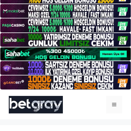
İçeriğe
atla
Menü