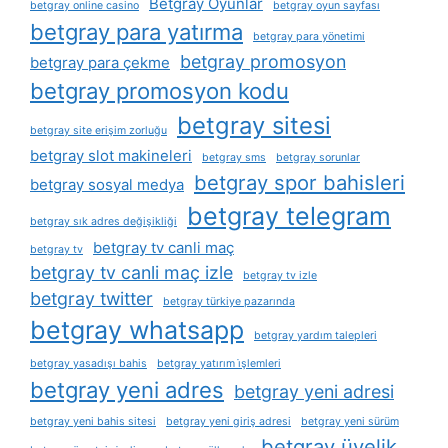
Betgray Oyunlar
betgray online casino
betgray oyun sayfası
betgray para yatırma
betgray para yönetimi
betgray promosyon
betgray para çekme
betgray promosyon kodu
betgray sitesi
betgray site erişim zorluğu
betgray slot makineleri
betgray sms
betgray sorunlar
betgray spor bahisleri
betgray sosyal medya
betgray telegram
betgray sık adres değişikliği
betgray tv canli maç
betgray tv
betgray tv canli maç izle
betgray tv izle
betgray twitter
betgray türkiye pazarında
betgray whatsapp
betgray yardım talepleri
betgray yasadışı bahis
betgray yatırım i̇şlemleri
betgray yeni adres
betgray yeni adresi
betgray yeni bahis sitesi
betgray yeni giriş adresi
betgray yeni sürüm
betgray üyelik