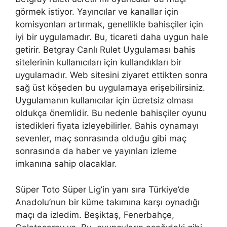
görmek istiyor. Yayıncılar ve kanallar için
komisyonları artırmak, genellikle bahisçiler için
iyi bir uygulamadır. Bu, ticareti daha uygun hale
getirir. Betgray Canlı Rulet Uygulaması bahis
sitelerinin kullanıcıları için kullandıkları bir
uygulamadır. Web sitesini ziyaret ettikten sonra
sağ üst köşeden bu uygulamaya erişebilirsiniz.
Uygulamanın kullanıcılar için ücretsiz olması
oldukça önemlidir. Bu nedenle bahisçiler oyunu
istedikleri fiyata izleyebilirler. Bahis oynamayı
sevenler, maç sonrasında olduğu gibi maç
sonrasında da haber ve yayınları izleme
imkanına sahip olacaklar.
Süper Toto Süper Lig’in yanı sıra Türkiye’de
Anadolu’nun bir küme takımına karşı oynadığı
maçı da izledim. Beşiktaş, Fenerbahçe,