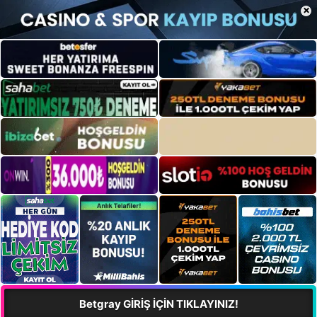
×
Betgray GİRİŞ İÇİN TIKLAYINIZ!