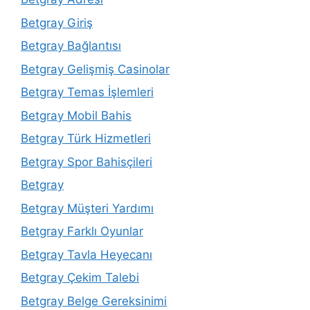
Betgray Giriş
Betgray Bağlantısı
Betgray Gelişmiş Casinolar
Betgray Temas İşlemleri
Betgray Mobil Bahis
Betgray Türk Hizmetleri
Betgray Spor Bahisçileri
Betgray
Betgray Müşteri Yardımı
Betgray Farklı Oyunlar
Betgray Tavla Heyecanı
Betgray Çekim Talebi
Betgray Belge Gereksinimi