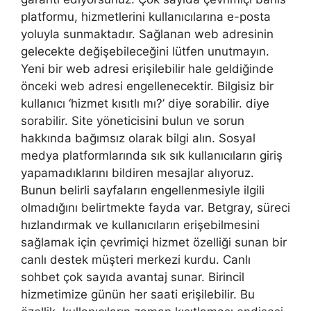
platformu, hizmetlerini kullanıcılarına e-posta
yoluyla sunmaktadır. Sağlanan web adresinin
gelecekte değişebileceğini lütfen unutmayın.
Yeni bir web adresi erişilebilir hale geldiğinde
önceki web adresi engellenecektir. Bilgisiz bir
kullanıcı ‘hizmet kısıtlı mı?’ diye sorabilir. diye
sorabilir. Site yöneticisini bulun ve sorun
hakkında bağımsız olarak bilgi alın. Sosyal
medya platformlarında sık sık kullanıcıların giriş
yapamadıklarını bildiren mesajlar alıyoruz.
Bunun belirli sayfaların engellenmesiyle ilgili
olmadığını belirtmekte fayda var. Betgray, süreci
hızlandırmak ve kullanıcıların erişebilmesini
sağlamak için çevrimiçi hizmet özelliği sunan bir
canlı destek müşteri merkezi kurdu. Canlı
sohbet çok sayıda avantaj sunar. Birincil
hizmetimize günün her saati erişilebilir. Bu