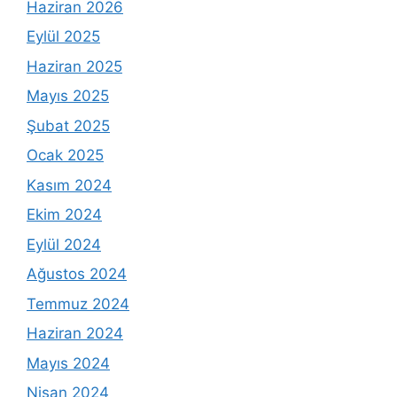
Haziran 2026
Eylül 2025
Haziran 2025
Mayıs 2025
Şubat 2025
Ocak 2025
Kasım 2024
Ekim 2024
Eylül 2024
Ağustos 2024
Temmuz 2024
Haziran 2024
Mayıs 2024
Nisan 2024