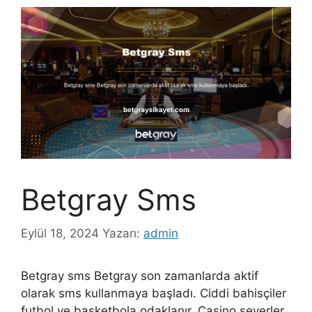
Betgray Sms
Eylül 18, 2024
Yazarı:
admin
Betgray sms Betgray son zamanlarda aktif
olarak sms kullanmaya başladı. Ciddi bahisçiler
futbol ve basketbola odaklanır. Casino severler