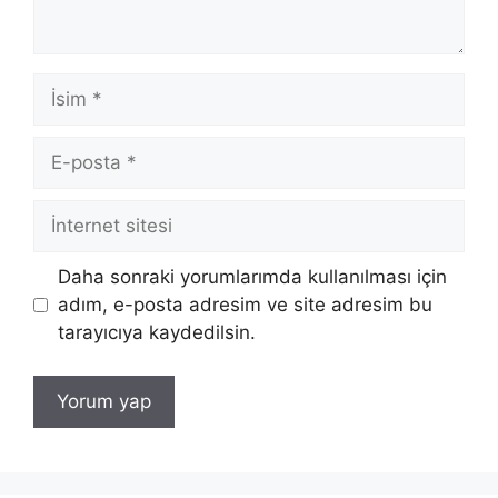
İsim
E-
posta
İnternet
sitesi
Daha sonraki yorumlarımda kullanılması için
adım, e-posta adresim ve site adresim bu
tarayıcıya kaydedilsin.