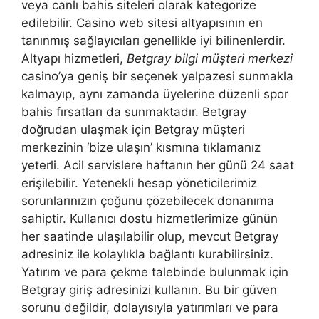
veya canlı bahis siteleri olarak kategorize
edilebilir. Casino web sitesi altyapısının en
tanınmış sağlayıcıları genellikle iyi bilinenlerdir.
Altyapı hizmetleri,
Betgray bilgi müşteri merkezi
casino’ya geniş bir seçenek yelpazesi sunmakla
kalmayıp, aynı zamanda üyelerine düzenli spor
bahis fırsatları da sunmaktadır. Betgray
doğrudan ulaşmak için Betgray müşteri
merkezinin ‘bize ulaşın’ kısmına tıklamanız
yeterli. Acil servislere haftanın her günü 24 saat
erişilebilir. Yetenekli hesap yöneticilerimiz
sorunlarınızın çoğunu çözebilecek donanıma
sahiptir. Kullanıcı dostu hizmetlerimize günün
her saatinde ulaşılabilir olup, mevcut Betgray
adresiniz ile kolaylıkla bağlantı kurabilirsiniz.
Yatırım ve para çekme talebinde bulunmak için
Betgray giriş adresinizi kullanın. Bu bir güven
sorunu değildir, dolayısıyla yatırımları ve para