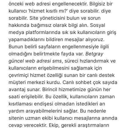
önceki web adresi engellenecektir. Bilgisiz bir
kullanıcı ‘hizmet kısıtlı mı?’ diye sorabilir. diye
sorabilir. Site yöneticisini bulun ve sorun
hakkında bağımsız olarak bilgi alın. Sosyal
medya platformlarında sık sık kullanıcıların giriş
yapamadıklarını bildiren mesajlar alıyoruz.
Bunun belirli sayfaların engellenmesiyle ilgili
olmadığını belirtmekte fayda var.
Betgray
güncel web adresi sms
, süreci hızlandırmak ve
kullanıcıların erişebilmesini sağlamak için
çevrimiçi hizmet özelliği sunan bir canlı destek
müşteri merkezi kurdu. Canlı sohbet çok sayıda
avantaj sunar. Birincil hizmetimize günün her
saati erişilebilir. Bu özellik, kullanıcıların zaman
kısıtlaması endişesi olmadan istedikleri an
yardım arayabilmelerini sağlar. Bu nedenle
sitenin uzman ekibi kullanıcı mesajlarına anında
cevap verecektir. Ekip, gerekli araştırmaların