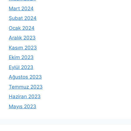
Mart 2024
Şubat 2024
Ocak 2024
Aralık 2023
Kasım 2023
Ekim 2023
Eylül 2023
Ağustos 2023
Temmuz 2023
Haziran 2023
Mayıs 2023