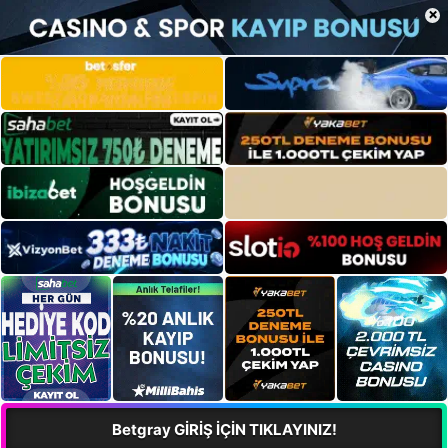
×
Betgray GİRİŞ İÇİN TIKLAYINIZ!