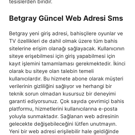
tesislerden biridir.
Betgray Güncel Web Adresi Sms
Betgray yeni giriş adresi, bahisçilere oyunlar ve
TV özellikleri de dahil olmak üzere tüm bahis
sitelerine erişim olanağı sağlayacak. Kullanıcının
siteye erişebilmesi için giriş yapabilmesi için
kayıt işlemini tamamlaması gerekmektedir. İkinci
olarak bu siteye olan talebin temeli
kullanıcılardır. Bu hizmete abone olarak müşteri
verilerinin gizliliğini sağlıyor ve herhangi bir
teknik sorun olmadan kusursuz bir deneyimi
garanti ediyorsunuz. Çok sayıda çevrimiçi bahis
platformu, hizmetlerini kullanıcılarına e-posta
yoluyla sunmaktadır. Sağlanan web adresinin
gelecekte değişebileceğini lütfen unutmayın.
Yeni bir web adresi erişilebilir hale geldiğinde