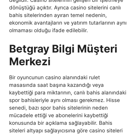
değildir. Casino sitelerinin gelişen bir işletmeye
dönüştüğü açıktır. Ayrıca casino sitelerini canlı
bahis sitelerinden ayıran temel nedenin,
ekonomik avantajların ve yatırım tutarlarının aynı
olmaması olduğu ifade edilebilir.
Betgray Bilgi Müşteri
Merkezi
Bir oyuncunun casino alanındaki rulet
masasında saat başına kazandığı veya
kaybettiği para miktarının, canlı bahis alanındaki
spor bahisleriyle aynı olması gerekmez. Hisse
senedi, bazı spor bahis sitelerinin neden
mücadele ettiği ve abonelerini kaybettiği
konusunda bir açıklama sağlayabilir. Bahis
siteleri altyapı sağlayıcısına göre casino siteleri