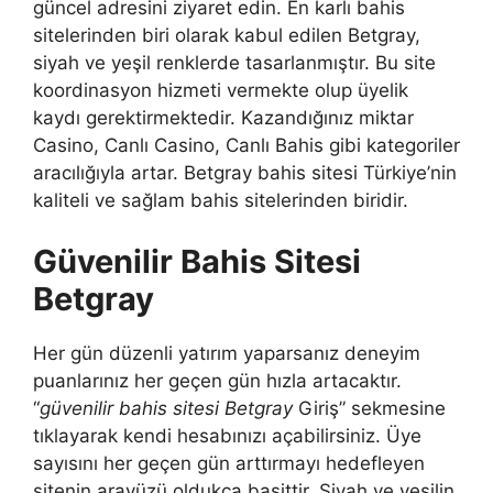
güncel adresini ziyaret edin. En karlı bahis
sitelerinden biri olarak kabul edilen Betgray,
siyah ve yeşil renklerde tasarlanmıştır. Bu site
koordinasyon hizmeti vermekte olup üyelik
kaydı gerektirmektedir. Kazandığınız miktar
Casino, Canlı Casino, Canlı Bahis gibi kategoriler
aracılığıyla artar. Betgray bahis sitesi Türkiye’nin
kaliteli ve sağlam bahis sitelerinden biridir.
Güvenilir Bahis Sitesi
Betgray
Her gün düzenli yatırım yaparsanız deneyim
puanlarınız her geçen gün hızla artacaktır.
“
güvenilir bahis sitesi Betgray
Giriş” sekmesine
tıklayarak kendi hesabınızı açabilirsiniz. Üye
sayısını her geçen gün arttırmayı hedefleyen
sitenin arayüzü oldukça basittir. Siyah ve yeşilin