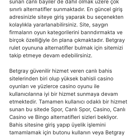
sunan canlı bayiler de dahil olmak üzere çok
sınırlı alternatifler sunmaktadır. En güncel giriş
adresinizle siteye giriş yaparak bu seçenekten
kolaylıkla yararlanabilirsiniz. Site, saygın
firmaların oyun kategorilerini barındırmakta ve
birçok özelliğiyle ön plana çıkmaktadır. Betgray
rulet oyununa alternatifler bulmak için sitemizi
takip etmeye devam edebilirsiniz.
Betgray güvenilir hizmet veren canlı bahis
sitelerinden biri olup yüksek bahisli casino
oyunları ve yüzlerce casino oyunu ile
kullanıcılarına iyi bir hizmet sunmaya devam
etmektedir. Tamamen kullanıcı odaklı bir hizmet
sunan bu sitede Spor, Canlı Spor, Casino, Canlı
Casino ve Bingo alternatifleri sizleri bekliyor.
Bahis sitesine giriş yapıp üyelik işlemini
tamamlamak için butonu kullanın veya Betgray