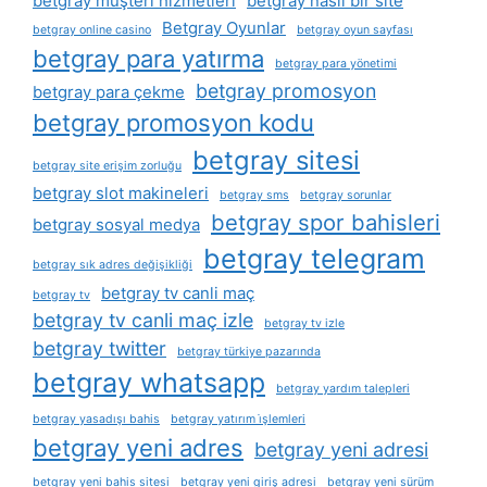
betgray müşteri hizmetleri
betgray nasil bir site
Betgray Oyunlar
betgray online casino
betgray oyun sayfası
betgray para yatırma
betgray para yönetimi
betgray promosyon
betgray para çekme
betgray promosyon kodu
betgray sitesi
betgray site erişim zorluğu
betgray slot makineleri
betgray sms
betgray sorunlar
betgray spor bahisleri
betgray sosyal medya
betgray telegram
betgray sık adres değişikliği
betgray tv canli maç
betgray tv
betgray tv canli maç izle
betgray tv izle
betgray twitter
betgray türkiye pazarında
betgray whatsapp
betgray yardım talepleri
betgray yasadışı bahis
betgray yatırım i̇şlemleri
betgray yeni adres
betgray yeni adresi
betgray yeni bahis sitesi
betgray yeni giriş adresi
betgray yeni sürüm