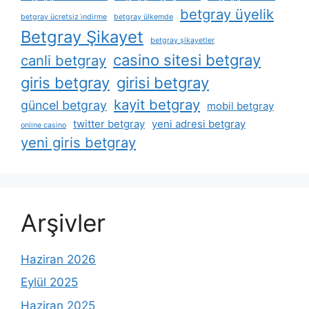
betgray üyelik
betgray ücretsiz i̇ndirme
betgray ülkemde
Betgray Şikayet
betgray şikayetler
casino sitesi betgray
canli betgray
giris betgray
girisi betgray
kayit betgray
güncel betgray
mobil betgray
twitter betgray
yeni adresi betgray
online casino
yeni giris betgray
Arşivler
Haziran 2026
Eylül 2025
Haziran 2025