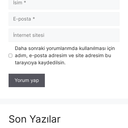
E-
posta
İnternet
sitesi
Daha sonraki yorumlarımda kullanılması için
adım, e-posta adresim ve site adresim bu
tarayıcıya kaydedilsin.
Son Yazılar