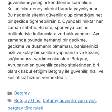
güvenilemeyeceğini kendilerine sormalıdır.
Kullanıcılar deneyimlerini burada yayınlıyorlar.
Bu nedenle sitenin güvenilir olup olmadığını net
bir şekilde öğrenebilirsiniz. Oyundaki miktar her
zaman sabittir. Bu site, spor veya casino
bölümleriyle kullanıcılara zorbalık yapmaz. Aynı
zamanda oyunda herhangi bir gecikme,
gecikme ve düşmenin olmaması, bahislerinizi
hızlı ve kolay bir şekilde yapmanıza ve kazanç
sağlamanıza yardımcı olacaktır. Betgray,
Avrupa’nın en güvenilir casino sitelerinden biri
olarak kabul ettiğim Betgray ile güvenilir, hızlı ve
kesintisiz hizmet vermektedir.
Kategoriler
Betgray
Etiketler
Betgray Giriş
,
betgray güvenli oyun oyna
,
betgray türk ruleti