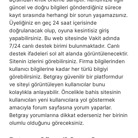
güncel ve doğru bilgileri gönderdiğiniz sürece
kayıt sırasında herhangi bir sorun yaşamazsınız.
Üyeliğiniz en geç 24 saat içerisinde
doğrulanacak olup, oyuna kesintisiz giriş
yapabilirsiniz. Bu web sitesinde Vakit adında
7/24 canlı destek birimi bulunmaktadır. Canlı
destek ifadeleri sol alt alanda görüntülenecektir.
Sitenin izlerini görebilirsiniz. Firma bilgilerinden
kullanıcı bilgilerine kadar her türlü bilgiyi
görebilirsiniz. Betgray güvenilir bir platformdur
ve siteyi görüntüleyen kullanıcılar bunu
kolaylıkla anlayabilir. Öncelikle bahis sitesinin
kullanıcıları yeni kullanıcılara yol göstermek
amacıyla forum sayfasına yorum yaparlar.
Betgray yorumlarına dikkat ederseniz her birinin
olumlu olduğunu göreceksiniz.