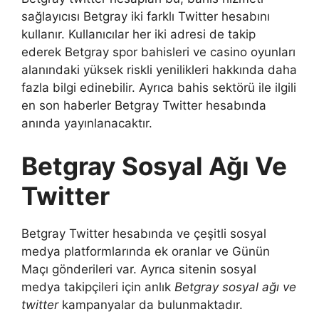
sağlayıcısı Betgray iki farklı Twitter hesabını
kullanır. Kullanıcılar her iki adresi de takip
ederek Betgray spor bahisleri ve casino oyunları
alanındaki yüksek riskli yenilikleri hakkında daha
fazla bilgi edinebilir. Ayrıca bahis sektörü ile ilgili
en son haberler Betgray Twitter hesabında
anında yayınlanacaktır.
Betgray Sosyal Ağı Ve
Twitter
Betgray Twitter hesabında ve çeşitli sosyal
medya platformlarında ek oranlar ve Günün
Maçı gönderileri var. Ayrıca sitenin sosyal
medya takipçileri için anlık
Betgray sosyal ağı ve
twitter
kampanyalar da bulunmaktadır.