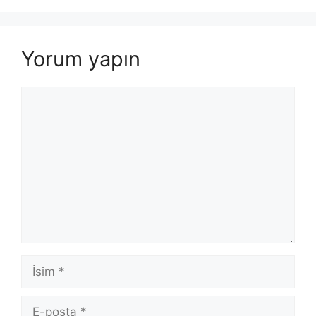
Yorum yapın
Yorum
İsim
E-