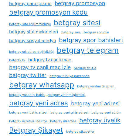
betgray promosyon
betgray para çekme
betgray promosyon kodu
betgray sitesi
betgray site erişim zorluğu
betgray slot makineleri
betgray sms
betgray sorunlar
betgray spor bahisleri
betgray sosyal medya
betgray telegram
betgray sık adres değişikliği
betgray tv canli maç
betgray tv
betgray tv canli maç izle
betgray tv izle
betgray twitter
betgray türkiye pazarında
betgray whatsapp
betgray yardım talepleri
betgray yasadışı bahis
betgray yatırım i̇şlemleri
betgray yeni adres
betgray yeni adresi
betgray yeni bahis sitesi
betgray yeni giriş adresi
betgray yeni sürüm
betgray üyelik
betgray ücretsiz i̇ndirme
betgray ülkemde
Betgray Şikayet
betgray şikayetler