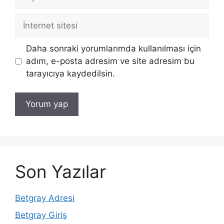
posta
İnternet
sitesi
Daha sonraki yorumlarımda kullanılması için
adım, e-posta adresim ve site adresim bu
tarayıcıya kaydedilsin.
Son Yazılar
Betgray Adresi
Betgray Giriş