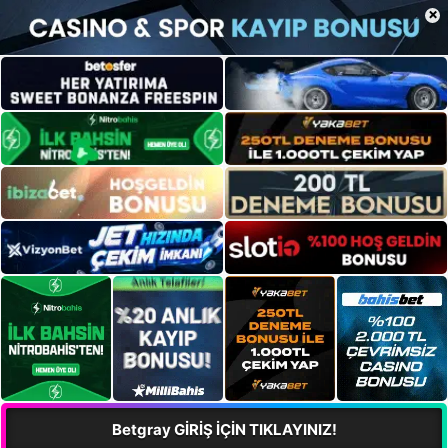
×
Betgray GİRİŞ İÇİN TIKLAYINIZ!