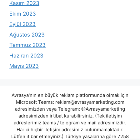
Kasım 2023
Ekim 2023
Eylül 2023
Ağustos 2023
Temmuz 2023
Haziran 2023
Mayıs 2023
Avrasya'nın en büyük reklam platformunda olmak için
Microsoft Teams:
reklam@avrasyamarketing.com
adresimizden veya Telegram: @Avrasyamarketing
adresimizden irtibat kurabilirsiniz. (Tek iletişim
adreslerimiz teams / telegram ve mail adresimizdir.
Harici hiçbir iletişim adresimiz bulunmamaktadır.
Lütfen itibar etmeyiniz.) Türkiye yasalarına göre 7258