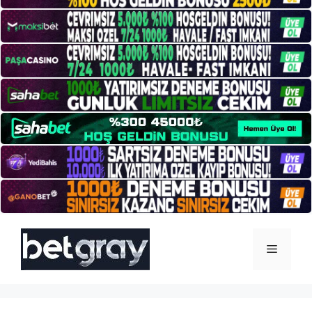
İçeriğe
atla
Menü