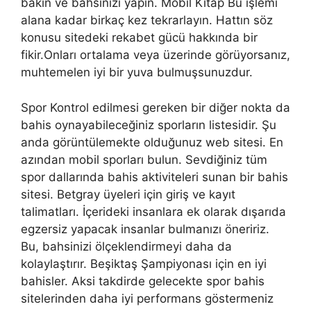
bakın ve bahsinizi yapın. Mobil Kitap Bu işlemi
alana kadar birkaç kez tekrarlayın. Hattın söz
konusu sitedeki rekabet gücü hakkında bir
fikir.Onları ortalama veya üzerinde görüyorsanız,
muhtemelen iyi bir yuva bulmuşsunuzdur.
Spor Kontrol edilmesi gereken bir diğer nokta da
bahis oynayabileceğiniz sporların listesidir. Şu
anda görüntülemekte olduğunuz web sitesi. En
azından mobil sporları bulun. Sevdiğiniz tüm
spor dallarında bahis aktiviteleri sunan bir bahis
sitesi. Betgray üyeleri için giriş ve kayıt
talimatları. İçerideki insanlara ek olarak dışarıda
egzersiz yapacak insanlar bulmanızı öneririz.
Bu, bahsinizi ölçeklendirmeyi daha da
kolaylaştırır. Beşiktaş Şampiyonası için en iyi
bahisler. Aksi takdirde gelecekte spor bahis
sitelerinden daha iyi performans göstermeniz