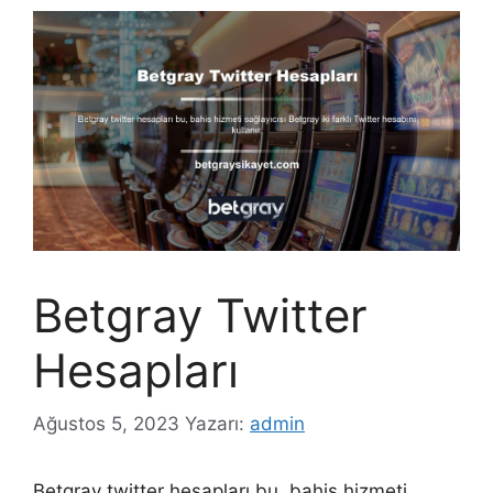
Betgray Twitter
Hesapları
Ağustos 5, 2023
Yazarı:
admin
Betgray twitter hesapları bu, bahis hizmeti