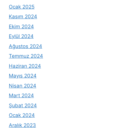
Ocak 2025
Kasım 2024
Ekim 2024
Eylül 2024
Ağustos 2024
Temmuz 2024
Haziran 2024
Mayıs 2024
Nisan 2024
Mart 2024
Şubat 2024
Ocak 2024
Aralık 2023