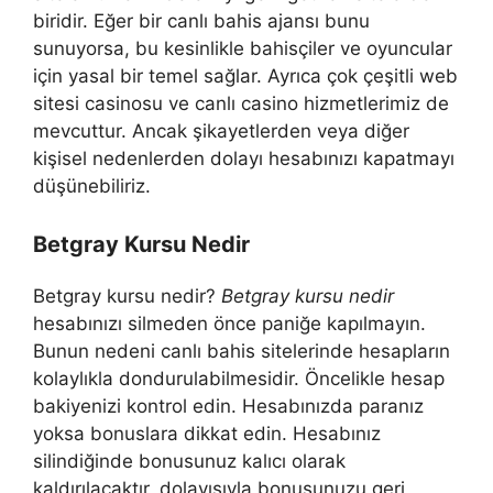
biridir. Eğer bir canlı bahis ajansı bunu
sunuyorsa, bu kesinlikle bahisçiler ve oyuncular
için yasal bir temel sağlar. Ayrıca çok çeşitli web
sitesi casinosu ve canlı casino hizmetlerimiz de
mevcuttur. Ancak şikayetlerden veya diğer
kişisel nedenlerden dolayı hesabınızı kapatmayı
düşünebiliriz.
Betgray Kursu Nedir
Betgray kursu nedir?
Betgray kursu nedir
hesabınızı silmeden önce paniğe kapılmayın.
Bunun nedeni canlı bahis sitelerinde hesapların
kolaylıkla dondurulabilmesidir. Öncelikle hesap
bakiyenizi kontrol edin. Hesabınızda paranız
yoksa bonuslara dikkat edin. Hesabınız
silindiğinde bonusunuz kalıcı olarak
kaldırılacaktır, dolayısıyla bonusunuzu geri