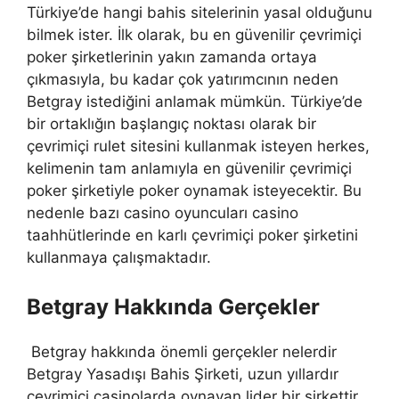
Türkiye’de hangi bahis sitelerinin yasal olduğunu
bilmek ister. İlk olarak, bu en güvenilir çevrimiçi
poker şirketlerinin yakın zamanda ortaya
çıkmasıyla, bu kadar çok yatırımcının neden
Betgray istediğini anlamak mümkün. Türkiye’de
bir ortaklığın başlangıç ​​noktası olarak bir
çevrimiçi rulet sitesini kullanmak isteyen herkes,
kelimenin tam anlamıyla en güvenilir çevrimiçi
poker şirketiyle poker oynamak isteyecektir. Bu
nedenle bazı casino oyuncuları casino
taahhütlerinde en karlı çevrimiçi poker şirketini
kullanmaya çalışmaktadır.
Betgray Hakkında Gerçekler
Betgray hakkında önemli gerçekler nelerdir
Betgray Yasadışı Bahis Şirketi, uzun yıllardır
çevrimiçi casinolarda oynayan lider bir şirkettir.