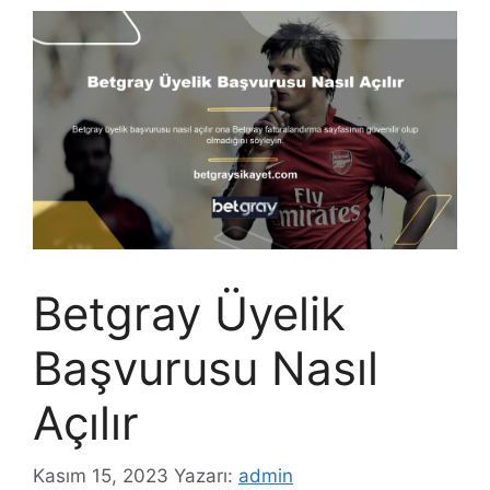
Betgray Üyelik
Başvurusu Nasıl
Açılır
Kasım 15, 2023
Yazarı:
admin