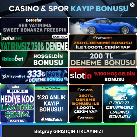
×
Betgray GİRİŞ İÇİN TIKLAYINIZ!