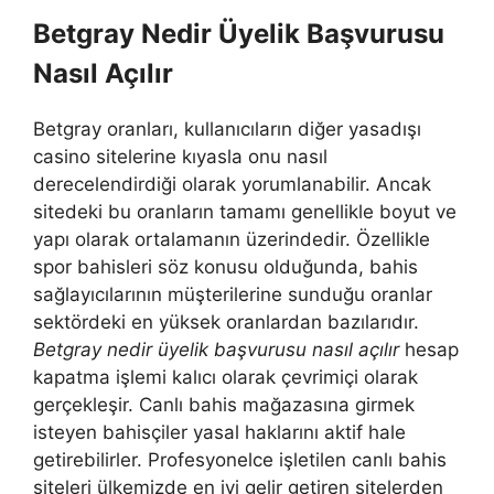
Betgray Nedir Üyelik Başvurusu
Nasıl Açılır
Betgray oranları, kullanıcıların diğer yasadışı
casino sitelerine kıyasla onu nasıl
derecelendirdiği olarak yorumlanabilir. Ancak
sitedeki bu oranların tamamı genellikle boyut ve
yapı olarak ortalamanın üzerindedir. Özellikle
spor bahisleri söz konusu olduğunda, bahis
sağlayıcılarının müşterilerine sunduğu oranlar
sektördeki en yüksek oranlardan bazılarıdır.
Betgray nedir üyelik başvurusu nasıl açılır
hesap
kapatma işlemi kalıcı olarak çevrimiçi olarak
gerçekleşir. Canlı bahis mağazasına girmek
isteyen bahisçiler yasal haklarını aktif hale
getirebilirler. Profesyonelce işletilen canlı bahis
siteleri ülkemizde en iyi gelir getiren sitelerden