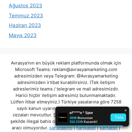
Ağustos 2023
Temmuz 2023
Haziran 2023
Mayıs 2023
Avrasya'nın en büyük reklam platformunda olmak için
Microsoft Teams:
reklam@avrasyamarketing.com
adresimizden veya Telegram: @Avrasyamarketing
adresimizden irtibat kurabilirsiniz. (Tek iletişim
adreslerimiz teams / telegram ve mail adresimizdir.
Harici hiçbir iletişim adresimiz bulunmamaktadır.
Lütfen itibar etmeyiniz.) Türkiye yasalarına göre 7258
sayılı kanun uyarınca yasa dışı bahis oynamanın
cezaları mevcuttur. Şu an bulunduğunuz site hiç bir
şekilde illegal bahis oyunları oynatmıyor ve oynamaya
aracı olmuyordur.
sanscasino
|
harikabet
|
santabet
|