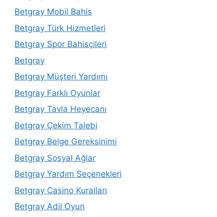
Betgray Mobil Bahis
Betgray Türk Hizmetleri
Betgray Spor Bahisçileri
Betgray
Betgray Müşteri Yardımı
Betgray Farklı Oyunlar
Betgray Tavla Heyecanı
Betgray Çekim Talebi
Betgray Belge Gereksinimi
Betgray Sosyal Ağlar
Betgray Yardım Seçenekleri
Betgray Casino Kuralları
Betgray Adil Oyun