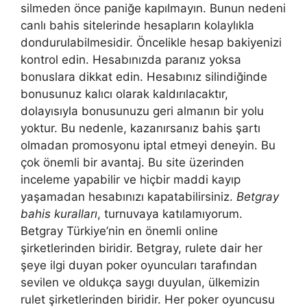
silmeden önce paniğe kapılmayın. Bunun nedeni
canlı bahis sitelerinde hesapların kolaylıkla
dondurulabilmesidir. Öncelikle hesap bakiyenizi
kontrol edin. Hesabınızda paranız yoksa
bonuslara dikkat edin. Hesabınız silindiğinde
bonusunuz kalıcı olarak kaldırılacaktır,
dolayısıyla bonusunuzu geri almanın bir yolu
yoktur. Bu nedenle, kazanırsanız bahis şartı
olmadan promosyonu iptal etmeyi deneyin. Bu
çok önemli bir avantaj. Bu site üzerinden
inceleme yapabilir ve hiçbir maddi kayıp
yaşamadan hesabınızı kapatabilirsiniz.
Betgray
bahis kuralları
, turnuvaya katılamıyorum.
Betgray Türkiye’nin en önemli online
şirketlerinden biridir. Betgray, rulete dair her
şeye ilgi duyan poker oyuncuları tarafından
sevilen ve oldukça saygı duyulan, ülkemizin
rulet şirketlerinden biridir. Her poker oyuncusu