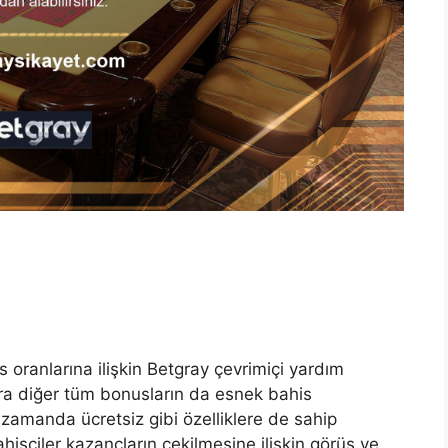
oranlarına ilişkin Betgray çevrimiçi yardım
ıra diğer tüm bonusların da esnek bahis
ı zamanda ücretsiz gibi özelliklere de sahip
isçiler kazançların çekilmesine ilişkin görüş ve