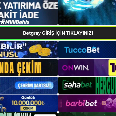
Betgray GİRİŞ İÇİN TIKLAYINIZ!