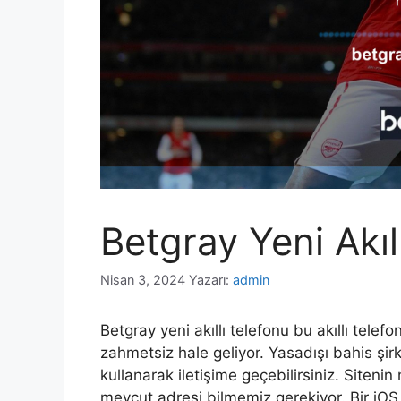
Betgray Yeni Akıl
Nisan 3, 2024
Yazarı:
admin
Betgray yeni akıllı telefonu bu akıllı tele
zahmetsiz hale geliyor. Yasadışı bahis şirk
kullanarak iletişime geçebilirsiniz. Siteni
mevcut adresi bilmemiz gerekiyor. Bir iO