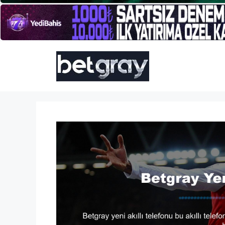
İçeriğe
atla