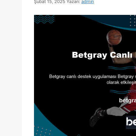
Şubat 15, 2025
Yazarı:
admin