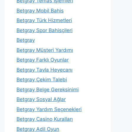
Betgray Temas İşlemleri
Betgray Mobil Bahis
Betgray Türk Hizmetleri
Betgray Spor Bahisçileri
Betgray
Betgray Müşteri Yardımı
Betgray Farklı Oyunlar
Betgray Tavla Heyecanı
Betgray Çekim Talebi
Betgray Belge Gereksinimi
Betgray Sosyal Ağlar
Betgray Yardım Seçenekleri
Betgray Casino Kuralları
Betgray Adil Oyun