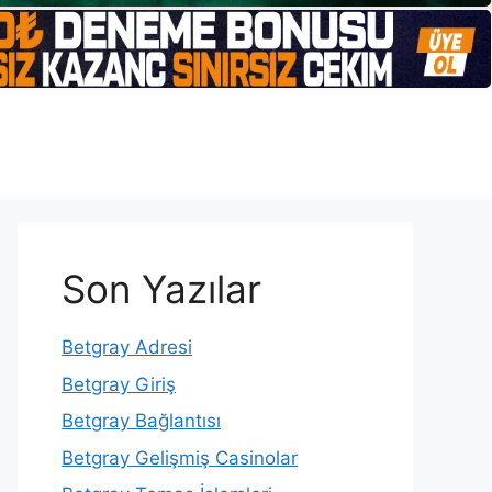
Son Yazılar
Betgray Adresi
Betgray Giriş
Betgray Bağlantısı
Betgray Gelişmiş Casinolar