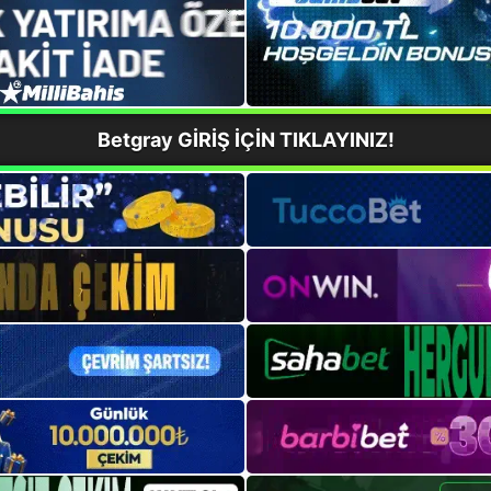
Betgray GİRİŞ İÇİN TIKLAYINIZ!