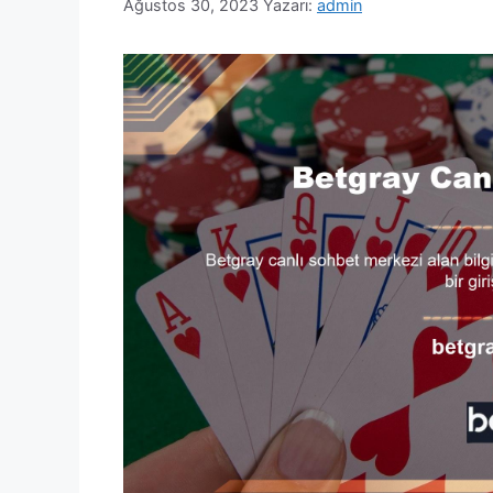
Ağustos 30, 2023
Yazarı:
admin