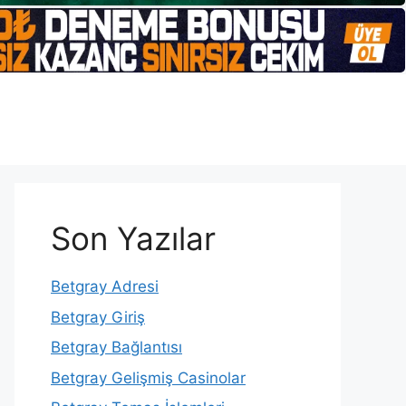
Son Yazılar
Betgray Adresi
Betgray Giriş
Betgray Bağlantısı
Betgray Gelişmiş Casinolar