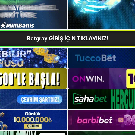
Betgray GİRİŞ İÇİN TIKLAYINIZ!