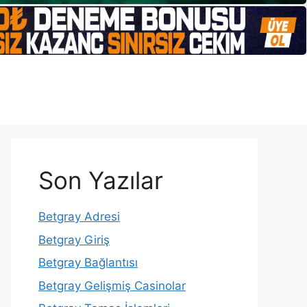
Son Yazılar
Betgray Adresi
Betgray Giriş
Betgray Bağlantısı
Betgray Gelişmiş Casinolar