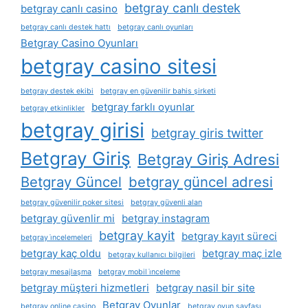
betgray canlı destek
betgray canlı casino
betgray canlı destek hattı
betgray canlı oyunları
Betgray Casino Oyunları
betgray casino sitesi
betgray destek ekibi
betgray en güvenilir bahis şirketi
betgray farklı oyunlar
betgray etkinlikler
betgray girisi
betgray giris twitter
Betgray Giriş
Betgray Giriş Adresi
Betgray Güncel
betgray güncel adresi
betgray güvenilir poker sitesi
betgray güvenli alan
betgray güvenlir mi
betgray instagram
betgray kayit
betgray kayıt süreci
betgray i̇ncelemeleri
betgray kaç oldu
betgray maç izle
betgray kullanıcı bilgileri
betgray mesajlaşma
betgray mobil i̇nceleme
betgray müşteri hizmetleri
betgray nasil bir site
Betgray Oyunlar
betgray online casino
betgray oyun sayfası