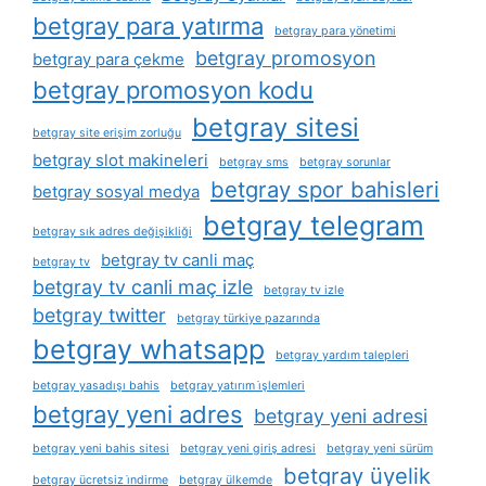
betgray para yatırma
betgray para yönetimi
betgray promosyon
betgray para çekme
betgray promosyon kodu
betgray sitesi
betgray site erişim zorluğu
betgray slot makineleri
betgray sms
betgray sorunlar
betgray spor bahisleri
betgray sosyal medya
betgray telegram
betgray sık adres değişikliği
betgray tv canli maç
betgray tv
betgray tv canli maç izle
betgray tv izle
betgray twitter
betgray türkiye pazarında
betgray whatsapp
betgray yardım talepleri
betgray yasadışı bahis
betgray yatırım i̇şlemleri
betgray yeni adres
betgray yeni adresi
betgray yeni bahis sitesi
betgray yeni giriş adresi
betgray yeni sürüm
betgray üyelik
betgray ücretsiz i̇ndirme
betgray ülkemde