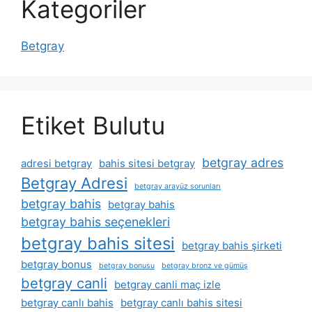
Kategoriler
Betgray
Etiket Bulutu
betgray adres
adresi betgray
bahis sitesi betgray
Betgray Adresi
betgray arayüz sorunları
betgray bahis
betgray bahis
betgray bahis seçenekleri
betgray bahis sitesi
betgray bahis şirketi
betgray bonus
betgray bonusu
betgray bronz ve gümüş
betgray canli
betgray canli maç izle
betgray canlı bahis
betgray canlı bahis sitesi