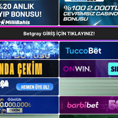
Betgray GİRİŞ İÇİN TIKLAYINIZ!