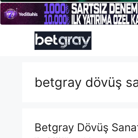
İçeriğe
atla
betgray dövüş sa
Betgray Dövüş Sanat