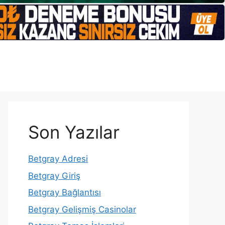
Son Yazılar
Betgray Adresi
Betgray Giriş
Betgray Bağlantısı
Betgray Gelişmiş Casinolar