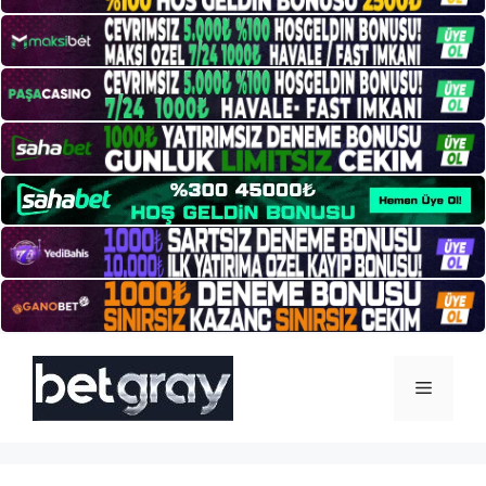
İçeriğe
atla
Menü