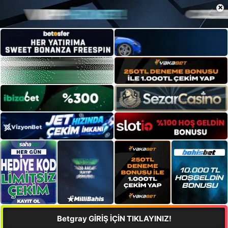
×
Betgray GİRİŞ İÇİN TIKLAYINIZ!