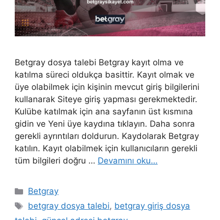
Betgray dosya talebi Betgray kayıt olma ve
katılma süreci oldukça basittir. Kayıt olmak ve
üye olabilmek için kişinin mevcut giriş bilgilerini
kullanarak Siteye giriş yapması gerekmektedir.
Kulübe katılmak için ana sayfanın üst kısmına
gidin ve Yeni üye kaydına tıklayın. Daha sonra
gerekli ayrıntıları doldurun. Kaydolarak Betgray
katılın. Kayıt olabilmek için kullanıcıların gerekli
tüm bilgileri doğru …
Devamını oku…
Kategoriler
Betgray
Etiketler
betgray dosya talebi
,
betgray giriş dosya