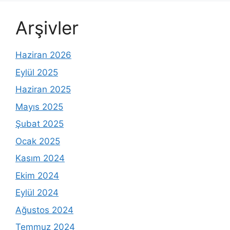
Arşivler
Haziran 2026
Eylül 2025
Haziran 2025
Mayıs 2025
Şubat 2025
Ocak 2025
Kasım 2024
Ekim 2024
Eylül 2024
Ağustos 2024
Temmuz 2024