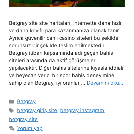
Betgray site site haritaları, İnternette daha hızlı
ve daha keyifli para kazanmanıza olanak tanır.
Ayrıca güvenilir canlı casino siteleri bu şekilde
sorunsuz bir şekilde teslim edilmektedir.
Betgray itibarı kapsamında adı geçen bahis
siteleri arasında da aktif görüşmeler
yapılacaktır. Diğer bahis sitelerine kıyasla iddialı
ve heyecan verici bir spor bahis deneyimine
sahip olan Betgray, iyi oranlar …
Devamını oku…
Kategoriler
Betgray
Etiketler
betgray giriş site
,
betgray instagram
,
betgray site
Yorum yap