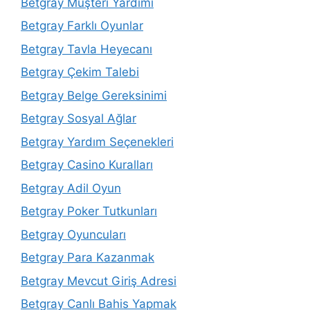
Betgray Müşteri Yardımı
Betgray Farklı Oyunlar
Betgray Tavla Heyecanı
Betgray Çekim Talebi
Betgray Belge Gereksinimi
Betgray Sosyal Ağlar
Betgray Yardım Seçenekleri
Betgray Casino Kuralları
Betgray Adil Oyun
Betgray Poker Tutkunları
Betgray Oyuncuları
Betgray Para Kazanmak
Betgray Mevcut Giriş Adresi
Betgray Canlı Bahis Yapmak