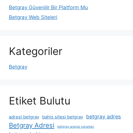
Betgray Güvenilir Bir Platform Mu
Betgray Web Siteleri
Kategoriler
Betgray
Etiket Bulutu
betgray adres
adresi betgray
bahis sitesi betgray
Betgray Adresi
betgray arayüz sorunları