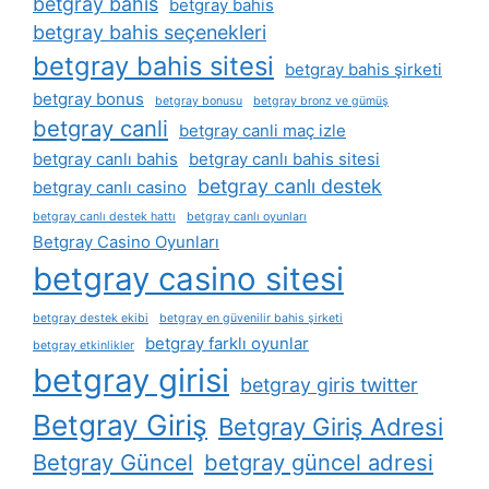
betgray bahis
betgray bahis
betgray bahis seçenekleri
betgray bahis sitesi
betgray bahis şirketi
betgray bonus
betgray bonusu
betgray bronz ve gümüş
betgray canli
betgray canli maç izle
betgray canlı bahis
betgray canlı bahis sitesi
betgray canlı destek
betgray canlı casino
betgray canlı destek hattı
betgray canlı oyunları
Betgray Casino Oyunları
betgray casino sitesi
betgray destek ekibi
betgray en güvenilir bahis şirketi
betgray farklı oyunlar
betgray etkinlikler
betgray girisi
betgray giris twitter
Betgray Giriş
Betgray Giriş Adresi
Betgray Güncel
betgray güncel adresi