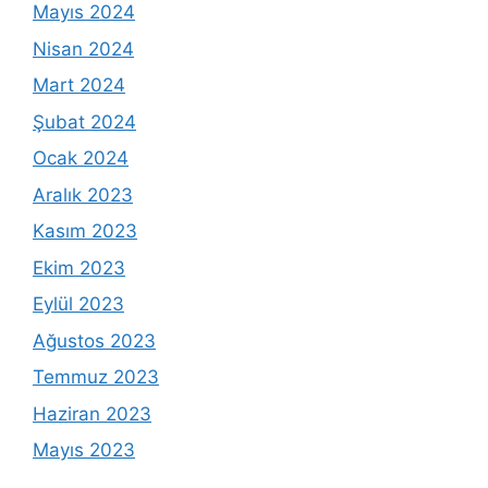
Mayıs 2024
Nisan 2024
Mart 2024
Şubat 2024
Ocak 2024
Aralık 2023
Kasım 2023
Ekim 2023
Eylül 2023
Ağustos 2023
Temmuz 2023
Haziran 2023
Mayıs 2023