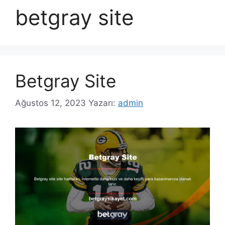
betgray site
Betgray Site
Ağustos 12, 2023
Yazarı:
admin