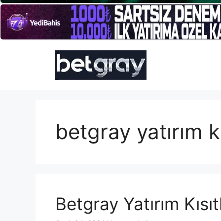
İçeriğe
atla
betgray yatırım k
Betgray Yatırım Kısıt