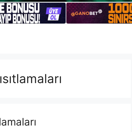
ısıtlamaları
lamaları