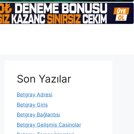
Son Yazılar
Betgray Adresi
Betgray Giriş
Betgray Bağlantısı
Betgray Gelişmiş Casinolar